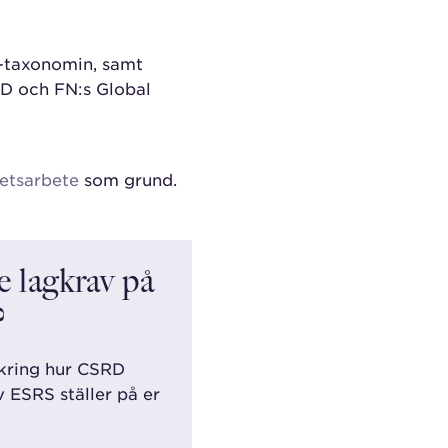
taxonomin, samt
D och FN:s Global
hetsarbete
som grund.
 lagkrav på
?
 kring hur CSRD
 ESRS ställer på er