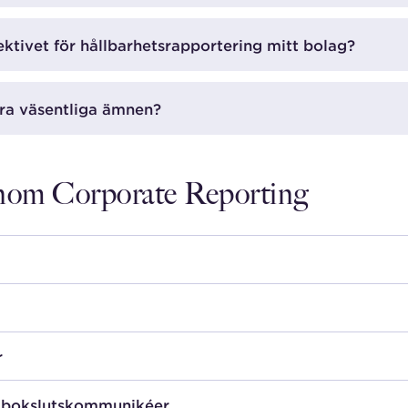
ktivet för hållbarhetsrapportering mitt bolag?
våra väsentliga ämnen?
 inom Corporate Reporting
r
 boksluts­kommunikéer