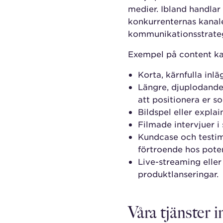
medier. Ibland handlar
konkurrenternas kanale
kommunikationsstrategi.
Exempel på content ka
Korta, kärnfulla inl
Längre, djuplodande 
att positionera er s
Bildspel eller explai
Filmade intervjuer 
Kundcase och testim
förtroende hos poten
Live-streaming ell
produktlanseringar.
Våra tjänster 