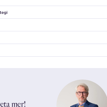
tegi
veta mer!