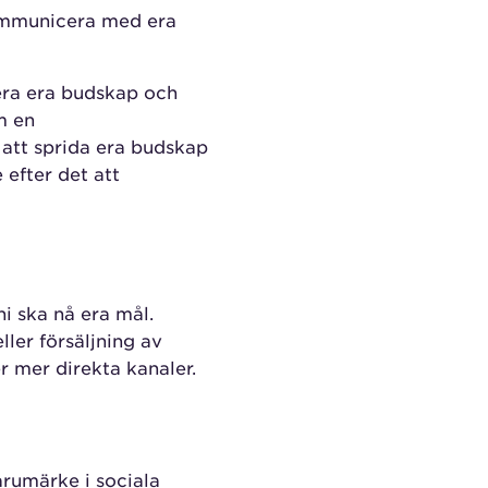
kommunicera med era
era era budskap och
m en
 att sprida era budskap
 efter det att
ni ska nå era mål.
ler försäljning av
r mer direkta kanaler.
varumärke i sociala