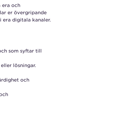
a era och
lar er övergripande
 era digitala kanaler.
h som syftar till
eller lösningar.
ärdighet och
 och