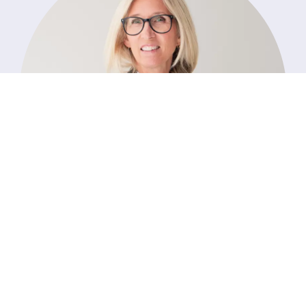
Maria Almström
Seniorkonsult
+46 (0) 70-300 50 07