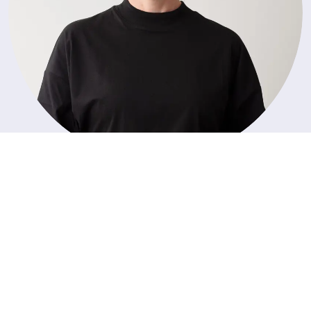
Anna Larsson
Creative Director
+46 (0) 70-766 11 44
anna.larsson@solberg.se