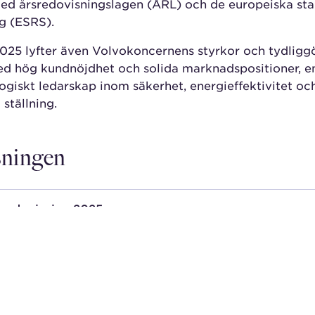
med årsredovisningslagen (ÅRL) och de europeiska st
g (ESRS).
025 lyfter även Volvokoncernens styrkor och tydliggö
ed hög kundnöjdhet och solida marknadspositioner, e
ologiskt ledarskap inom säkerhet, energieffektivitet o
 ställning.
sningen
redovisning 2025