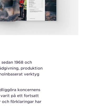
g sedan 1968 och
rådgivning, produktion
 molnbaserat verktyg
tydliggöra koncernens
varit på ett fortsatt
r och förklaringar har