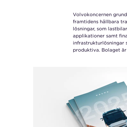
Volvokoncernen grundad
framtidens hållbara tr
lösningar, som lastbila
applikationer samt fina
infrastrukturlösningar
produktiva. Bolaget ä