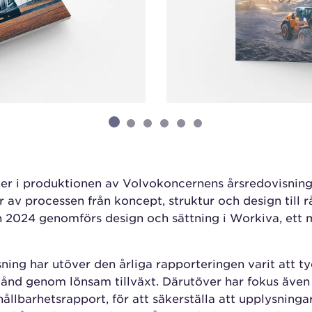
ner i produktionen av Volvokoncernens årsredovisnin
r av processen från koncept, struktur och design till 
n 2024 genomförs design och sättning i Workiva, ett
sning har utöver den årliga rapporteringen varit att 
lstånd genom lönsam tillväxt. Därutöver har fokus även 
ållbarhetsrapport, för att säkerställa att upplysninga