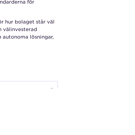
andarderna för
r hur bolaget står väl
n välinvesterad
ch autonoma lösningar,