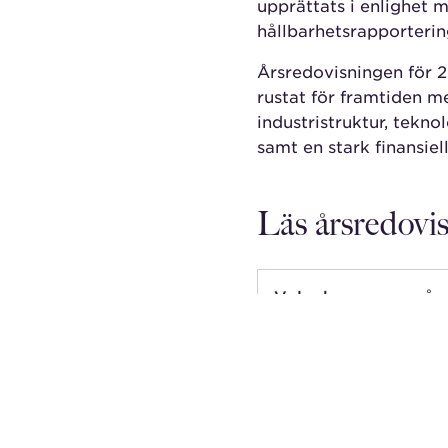
upprättats i enlighet 
hållbarhetsrapporterin
Årsredovisningen för 2
rustat för framtiden m
industristruktur, tekn
samt en stark finansiell
Läs årsredovi
Volvokoncernens års
17 april 2026