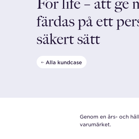
For life – att ge
färdas på ett per
säkert sätt
Alla kundcase
Genom en
års- och hå
varumärket.