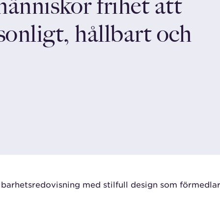
 människor frihet att
sonligt, hållbart och
llbarhetsredovisning
med stilfull design
som förmedlar